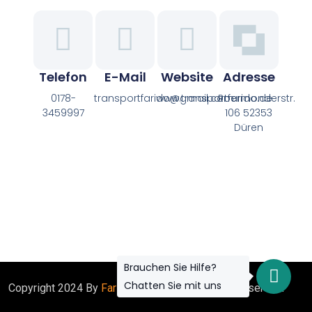
Telefon
E-Mail
Website
Adresse
0178-
transportfarido@gmail.com
www.transportfarido.de
Roermonderstr.
3459997
106 52353
Düren
Brauchen Sie Hilfe?
Chatten Sie mit uns
Copyright 2024 By
Farido Transport
. All Rights Reserved.