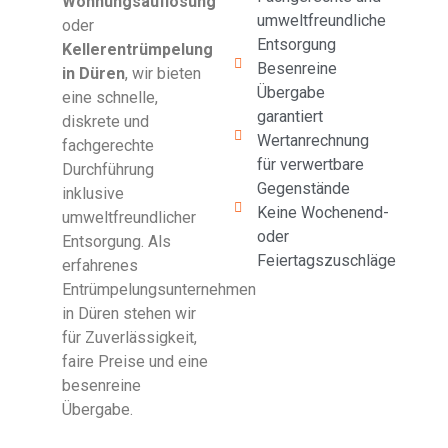
Wohnungsauflösung
umweltfreundliche
oder
Entsorgung
Kellerentrümpelung
Besenreine
in Düren
, wir bieten
Übergabe
eine schnelle,
garantiert
diskrete und
Wertanrechnung
fachgerechte
für verwertbare
Durchführung
Gegenstände
inklusive
Keine Wochenend-
umweltfreundlicher
oder
Entsorgung. Als
Feiertagszuschläge
erfahrenes
Entrümpelungsunternehmen
in Düren stehen wir
für Zuverlässigkeit,
faire Preise und eine
besenreine
Übergabe.