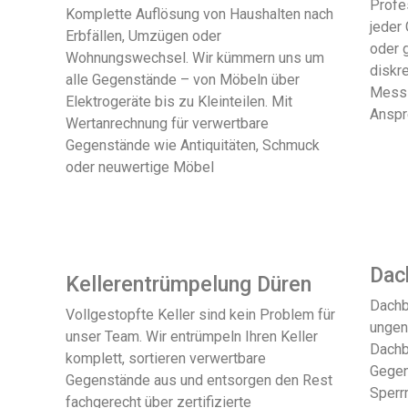
Profe
Komplette Auflösung von Haushalten nach
jeder
Erbfällen, Umzügen oder
oder 
Wohnungswechsel. Wir kümmern uns um
diskre
alle Gegenstände – von Möbeln über
Messi
Elektrogeräte bis zu Kleinteilen. Mit
Anspr
Wertanrechnung für verwertbare
Gegenstände wie Antiquitäten, Schmuck
oder neuwertige Möbel
Dac
Kellerentrümpelung Düren
Dachb
Vollgestopfte Keller sind kein Problem für
ungen
unser Team. Wir entrümpeln Ihren Keller
Dachb
komplett, sortieren verwertbare
Gegen
Gegenstände aus und entsorgen den Rest
Sperr
fachgerecht über zertifizierte