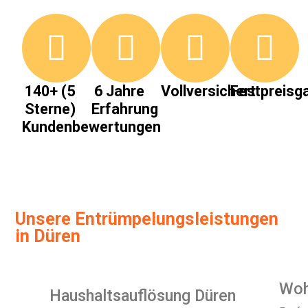
140+ (5
6 Jahre
Vollversichert
Festpreisga
Sterne)
Erfahrung
Kundenbewertungen
Unsere Entrümpelungsleistungen
in Düren
Woh
Haushaltsauflösung Düren