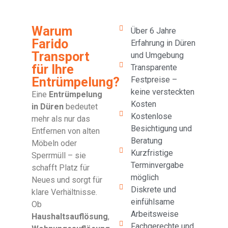
Warum
Über 6 Jahre
Farido
Erfahrung in Düren
Transport
und Umgebung
für Ihre
Transparente
Entrümpelung?
Festpreise –
keine versteckten
Eine
Entrümpelung
Kosten
in Düren
bedeutet
Kostenlose
mehr als nur das
Besichtigung und
Entfernen von alten
Beratung
Möbeln oder
Kurzfristige
Sperrmüll – sie
Terminvergabe
schafft Platz für
möglich
Neues und sorgt für
Diskrete und
klare Verhältnisse.
einfühlsame
Ob
Arbeitsweise
Haushaltsauflösung
,
Fachgerechte und